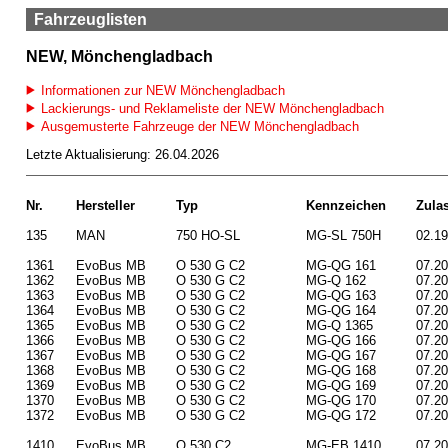
Fahrzeuglisten
NEW, Mönchengladbach
Informationen zur NEW Mönchengladbach
Lackierungs- und Reklameliste der NEW Mönchengladbach
Ausgemusterte Fahrzeuge der NEW Mönchengladbach
Letzte Aktualisierung: 26.04.2026
Nr.
Hersteller
Typ
Kennzeichen
Zula
135
MAN
750 HO-SL
MG-SL 750H
02.1
1361
EvoBus MB
O 530 G C2
MG-QG 161
07.2
1362
EvoBus MB
O 530 G C2
MG-Q 162
07.2
1363
EvoBus MB
O 530 G C2
MG-QG 163
07.2
1364
EvoBus MB
O 530 G C2
MG-QG 164
07.2
1365
EvoBus MB
O 530 G C2
MG-Q 1365
07.2
1366
EvoBus MB
O 530 G C2
MG-QG 166
07.2
1367
EvoBus MB
O 530 G C2
MG-QG 167
07.2
1368
EvoBus MB
O 530 G C2
MG-QG 168
07.2
1369
EvoBus MB
O 530 G C2
MG-QG 169
07.2
1370
EvoBus MB
O 530 G C2
MG-QG 170
07.2
1372
EvoBus MB
O 530 G C2
MG-QG 172
07.2
1410
EvoBus MB
O 530 C2
MG-EB 1410
07.2