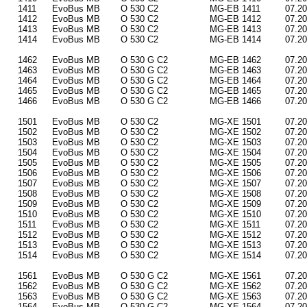
1411
EvoBus MB
O 530 C2
MG-EB 1411
07.2
1412
EvoBus MB
O 530 C2
MG-EB 1412
07.2
1413
EvoBus MB
O 530 C2
MG-EB 1413
07.2
1414
EvoBus MB
O 530 C2
MG-EB 1414
07.2
1462
EvoBus MB
O 530 G C2
MG-EB 1462
07.2
1463
EvoBus MB
O 530 G C2
MG-EB 1463
07.2
1464
EvoBus MB
O 530 G C2
MG-EB 1464
07.2
1465
EvoBus MB
O 530 G C2
MG-EB 1465
07.2
1466
EvoBus MB
O 530 G C2
MG-EB 1466
07.2
1501
EvoBus MB
O 530 C2
MG-XE 1501
07.2
1502
EvoBus MB
O 530 C2
MG-XE 1502
07.2
1503
EvoBus MB
O 530 C2
MG-XE 1503
07.2
1504
EvoBus MB
O 530 C2
MG-XE 1504
07.2
1505
EvoBus MB
O 530 C2
MG-XE 1505
07.2
1506
EvoBus MB
O 530 C2
MG-XE 1506
07.2
1507
EvoBus MB
O 530 C2
MG-XE 1507
07.2
1508
EvoBus MB
O 530 C2
MG-XE 1508
07.2
1509
EvoBus MB
O 530 C2
MG-XE 1509
07.2
1510
EvoBus MB
O 530 C2
MG-XE 1510
07.2
1511
EvoBus MB
O 530 C2
MG-XE 1511
07.2
1512
EvoBus MB
O 530 C2
MG-XE 1512
07.2
1513
EvoBus MB
O 530 C2
MG-XE 1513
07.2
1514
EvoBus MB
O 530 C2
MG-XE 1514
07.2
1561
EvoBus MB
O 530 G C2
MG-XE 1561
07.2
1562
EvoBus MB
O 530 G C2
MG-XE 1562
07.2
1563
EvoBus MB
O 530 G C2
MG-XE 1563
07.2
1564
EvoBus MB
O 530 G C2
MG-XE 1564
07.2